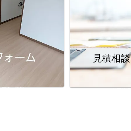
見積相談
の工事の事例♪
見積り相