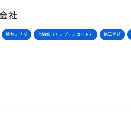
塗替え時期
光触媒（ナノゾーンコート）
施工実績