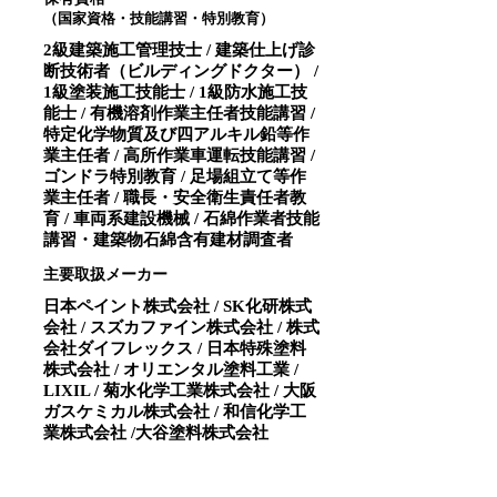
（国家資格・技能講習・特別教育）
2級建築施工管理技士 / 建築仕上げ診
断技術者（ビルディングドクター） /
1級塗装施工技能士 / 1級防水施工技
能士 / 有機溶剤作業主任者技能講習 /
特定化学物質及び四アルキル鉛等作
業主任者 / 高所作業車運転技能講習 /
ゴンドラ特別教育 / 足場組立て等作
業主任者 / 職長・安全衛生責任者教
育 / 車両系建設機械 / 石綿作業者技能
講習・建築物石綿含有建材調査者
主要取扱メーカー
日本ペイント株式会社 / SK化研株式
会社 / スズカファイン株式会社 / 株式
会社ダイフレックス / 日本特殊塗料
株式会社 / オリエンタル塗料工業 /
LIXIL / 菊水化学工業株式会社 / 大阪
ガスケミカル株式会社 / 和信化学工
業株式会社 /大谷塗料株式会社